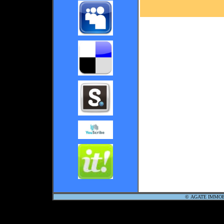
©
AGATE IMMO