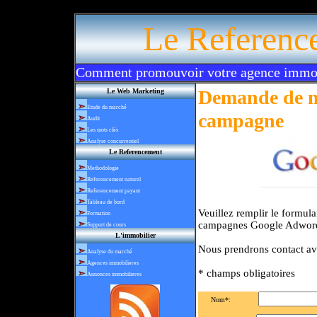
link rel="shortcut icon" href="http://www.referencement-immo.com/fa
Le Referenc
Comment promouvoir votre agence immobi
Demande de mi
Le Web Marketing
Etude du marché
campagne
Audit
Les mots clés
Analyse concurrentiel
Le Referencement
Methodologie
Referencement naturel
Referencement payant
Tableau de bord
Veuillez remplir le formula
Formation
campagnes Google Adwor
Support de cours
L'immobilier
Nous prendrons contact av
Analyse du marché
Agences immobilieres
* champs obligatoires
Annonces immobilieres
Nom*: