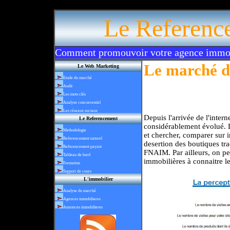
Le Referenc
Comment promouvoir votre agence immobi
Le marché d
Le Web Marketing
Etude du marché
Audit
Les mots clés
Analyse concurrentiel
Les réseaux sociaux
Depuis l'arrivée de l'intern
Le Referencement
considérablement évolué. 
Methodologie
et chercher, comparer sur i
Referencement naturel
desertion des boutiques tr
Referencement payant
FNAIM. Par ailleurs, on peu
Tableau de bord
immobilières à connaitre le
Formation
Support de cours
L'immobilier
Analyse du marché
Agences immobilieres
Annonces immobilieres