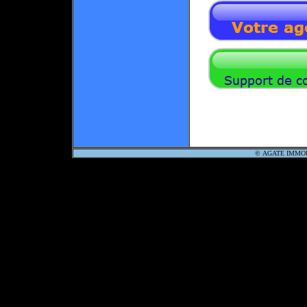
©
AGATE IMMO