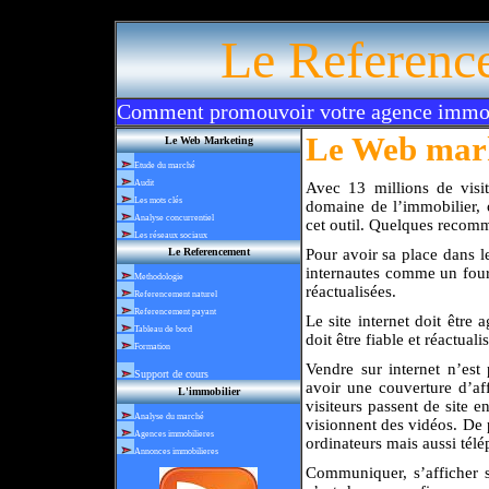
Le Referenc
Comment promouvoir votre agence immobi
Le Web mar
Le Web Marketing
Etude du marché
Audit
Avec 13 millions de visit
Les mots clés
domaine de l’immobilier, 
Analyse concurrentiel
cet outil. Quelques recom
Les réseaux sociaux
Le Referencement
Pour avoir sa place dans le
internautes comme un fourn
Methodologie
réactualisées.
Referencement naturel
Referencement payant
Le site internet doit être 
Tableau de bord
doit être fiable et réactuali
Formation
Vendre sur internet n’est 
Support de cours
avoir une couverture d’aff
L'immobilier
visiteurs passent de site e
Analyse du marché
visionnent des vidéos. De p
Agences immobilieres
ordinateurs mais aussi télé
Annonces immobilieres
Communiquer, s’afficher s